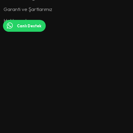
Garanti ve Şartlarımız
Hakkımızda
Canlı Destek
KOLEKSİYON
Koltuk Takımı
Köşe Koltuk
Yatak Odası
Yemek Odası
Tv Ünitesi
Genç Odası
Berjer