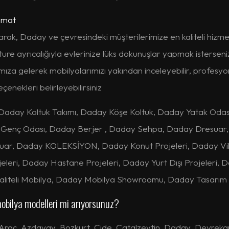
imat
rak, Daday ve çevresindeki müşterilerimize en kaliteli hizmet
ure ayrıcalığıyla evlerinize lüks dokunuşlar yapmak isterseniz,
ımıza gelerek mobilyalarımızı yakından inceleyebilir, profesy
enekleri belirleyebilirsiniz
Daday Koltuk Takımı, Daday Köşe Koltuk, Daday Yatak Odas
 Genç Odası, Daday Berjer , Daday Sehpa, Daday Dresuar,
ar, Daday KOLEKSİYON, Daday Konut Projeleri, Daday Villa
jeleri, Daday Hastane Projeleri, Daday Yurt Dışı Projeleri,
aliteli Mobilya, Daday Mobilya Showroomu, Daday Tasarım 
obilya modelleri mi arıyorsunuz?
Araç
,
Azdavay
,
Bozkurt
,
Cide
,
Çatalzeytin
,
Daday
,
Devreka