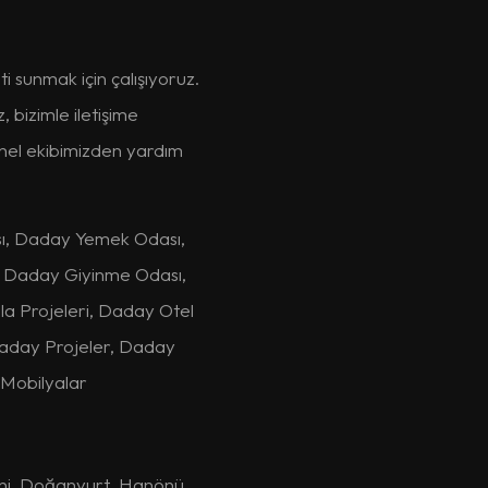
i sunmak için çalışıyoruz.
 bizimle iletişime
onel ekibimizden yardım
ı, Daday Yemek Odası,
 Daday Giyinme Odası,
 Projeleri, Daday Otel
 Daday Projeler, Daday
Mobilyalar
ni
,
Doğanyurt
,
Hanönü
,