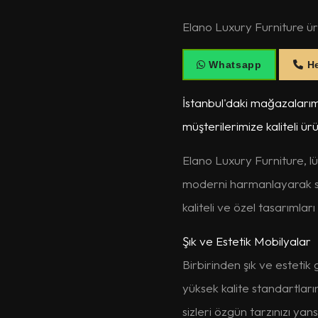
Elano Luxury Furniture ürün
Whatsapp
He
İstanbul'daki mağazalarım
müşterilerimize kaliteli ür
Elano Luxury Furniture, lü
moderni harmanlayarak siz
kaliteli ve özel tasarımla
Şık ve Estetik Mobilyalar
Birbirinden şık ve estet
yüksek kalite standartlar
sizleri özgün tarzınızı yan