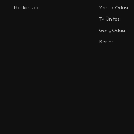
Hakkımızda
Yemek Odası
Tv Ünitesi
Genç Odası
Berjer
Sehpa
Dresuar
Giyinme Odası
Puf
Aksesuar