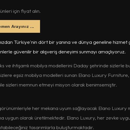
leri için fiyat alın.
men Arayınız ...
ızdan Türkiye'nin dört bir yanına ve dünya geneline hizmet
ünlerle güvenilir bir alışveriş deneyimi sunmayı amaçlıyoruz.
ks ve ihtişamlı mobilya modellerini Daday şehrinde sizlerle b
lere eşsiz mobilya modelleri sunan Elano Luxury Furniture,
rı ile sizleri memnun etmeyi misyon olarak benimsemiştir.
ik görünümleriyle her mekana uyum sağlayacak Elano Luxury 
ına uygun olarak üretilmektedir. Elano Luxury, her zevke uyg
sıtabileceğiniz tasarımlarla buluşturmaktadır.