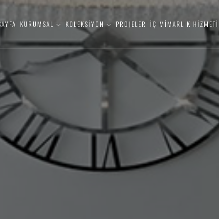
SAYFA
KURUMSAL
KOLEKSİYON
PROJELER
İÇ MİMARLIK HİZMETİ