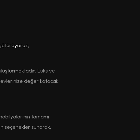
 götürüyoruz,
uluşturmaktadır. Lüks ve
 evlerinize değer katacak
mobilyalarının tamamı
un seçenekler sunarak,