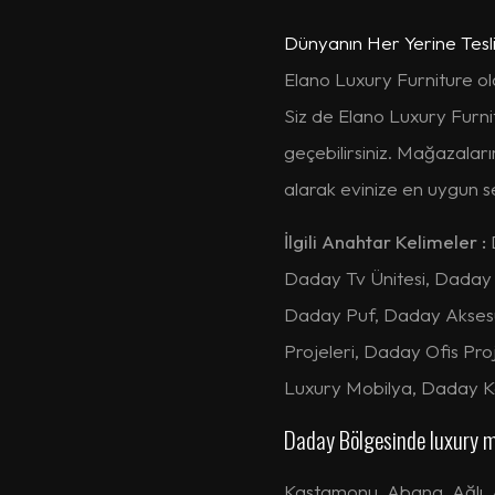
Dünyanın Her Yerine Tesl
Elano Luxury Furniture ola
Siz de Elano Luxury Furnit
geçebilirsiniz. Mağazalar
alarak evinize en uygun seç
İlgili Anahtar Kelimeler :
Daday Tv Ünitesi, Daday
Daday Puf, Daday Aksesu
Projeleri, Daday Ofis Pro
Luxury Mobilya, Daday K
Daday Bölgesinde luxury m
Kastamonu
,
Abana
,
Ağlı
,