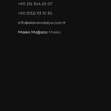
+90 216 364 20 07
+90 (532) 113 10 30
info@elanomobilya.com.tr
Masko Mağaza:
Masko
Mobilyacılar Sit. 18/A Blok
No:30/32 İkitelli / İSTANBUL
+90 212 675 15 33
+90 (530) 120 10 29
masko@elanomobilya.com.tr