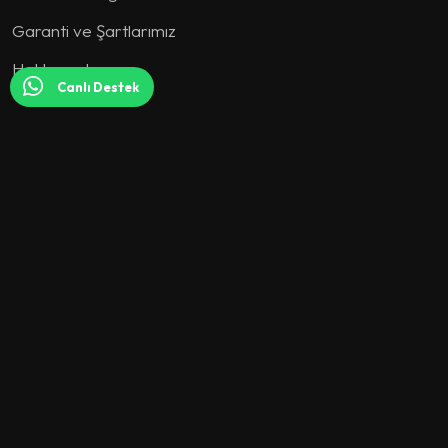
Garanti ve Şartlarımız
Hakkımızda
Canlı Destek
KOLEKSİYON
Koltuk Takımı
Köşe Koltuk
Yatak Odası
Yemek Odası
Tv Ünitesi
Genç Odası
Berjer