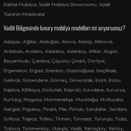
Kaliteli Mobilya, Vadili Mobilya Showroomu, Vadili
Tasarım Mobilyalar
Vadili Bölgesinde luxury mobilya modelleri mi arıyorsunuz?
Adaçay
,
Ağıllar
,
Akdoğan
,
Akova
,
Alaniçi
,
Altınova
,
Ardahan
,
Arıdamı
,
Aslanköy
,
Aslanköy
,
Atlılar
,
Aygün
,
Beyarmudu
,
Çamlıca
,
Çayönü
,
Çınarlı
,
Dörtyol
,
Ergenekon
,
Ergazi
,
Esenköy
,
Gazimağusa
,
Geçitkale
,
Gelincik
,
Gönendere
,
Görneç
,
Güvercinlik
,
İncirli
,
İnönu
,
Kaplıca
,
Kilitkaya
,
Korkuteli
,
Köprülü
,
Kurudere
,
Kuruova
,
Kurtuluş
,
Magosa
,
Mormenekşe
,
Muratağa
,
Mutluyaka
,
Nergizli
,
Paşaköy
,
Pınarlı
,
Pile
,
Pirhan
,
Sandallar
,
Serdarlı
,
Sütlüce
,
Taşlıca
,
Tatlısu
,
Tirmen
,
Turnalar
,
Turunçlu
,
Tuzla
,
Tuzluca
,
Türkmenköy
,
Ulukışla
,
Vadili
,
Yamaçköy
,
Yarköy
,