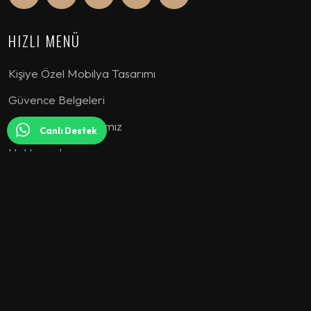
HIZLI MENÜ
Kişiye Özel Mobilya Tasarımı
Güvence Belgeleri
Garanti ve Şartlarımız
Canlı Destek
Hakkımızda
KOLEKSİYON
Koltuk Takımı
Köşe Koltuk
Yatak Odası
Yemek Odası