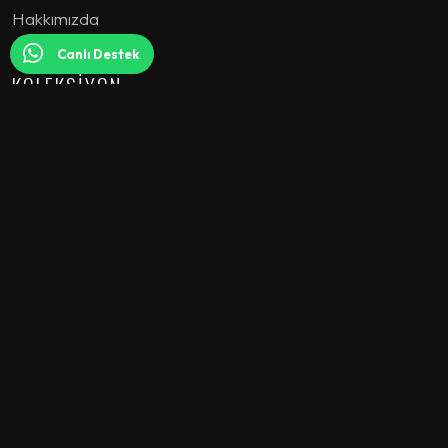
Hakkımızda
Canlı Destek
KOLEKSİYON
Koltuk Takımı
Köşe Koltuk
Yatak Odası
Yemek Odası
Tv Ünitesi
Genç Odası
Berjer
Sehpa
Dresuar