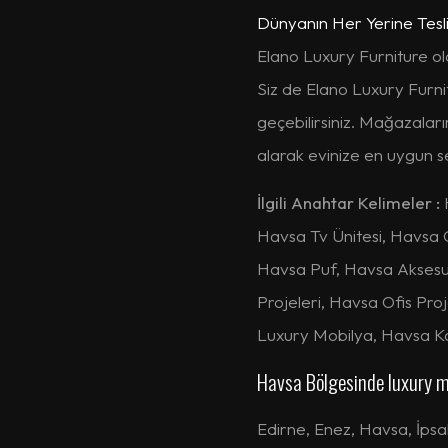
Dünyanın Her Yerine Tesl
Elano Luxury Furniture ola
Siz de Elano Luxury Furnit
geçebilirsiniz. Mağazalar
alarak evinize en uygun seç
İlgili Anahtar Kelimeler :
Havsa Tv Ünitesi, Havsa
Havsa Puf, Havsa Aksesua
Projeleri, Havsa Ofis Pro
Luxury Mobilya, Havsa Ka
Havsa Bölgesinde luxury m
Edirne
,
Enez
,
Havsa
,
İpsa