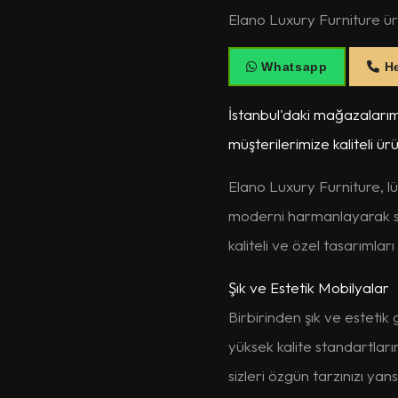
Elano Luxury Furniture ürün
Whatsapp
He
İstanbul'daki mağazalarım
müşterilerimize kaliteli ür
Elano Luxury Furniture, lü
moderni harmanlayarak siz
kaliteli ve özel tasarımla
Şık ve Estetik Mobilyalar
Birbirinden şık ve estet
yüksek kalite standartlar
sizleri özgün tarzınızı yan