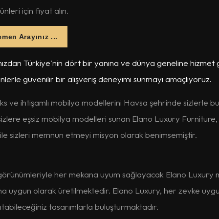
leri için fiyat alın.
men Arayınız ...
ızdan Türkiye'nin dört bir yanına ve dünya geneline hizmet
ünlerle güvenilir bir alışveriş deneyimi sunmayı amaçlıyoruz.
ks ve ihtişamlı mobilya modellerini Havsa şehrinde sizlerle b
lere eşsiz mobilya modelleri sunan Elano Luxury Furniture,
rı ile sizleri memnun etmeyi misyon olarak benimsemiştir.
ik görünümleriyle her mekana uyum sağlayacak Elano Luxury 
ına uygun olarak üretilmektedir. Elano Luxury, her zevke uyg
sıtabileceğiniz tasarımlarla buluşturmaktadır.