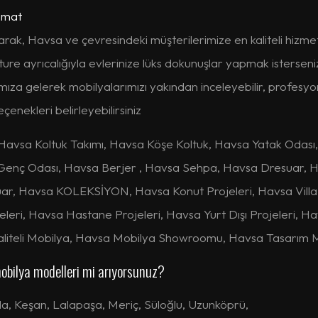
imat
rak, Havsa ve çevresindeki müşterilerimize en kaliteli hizmeti
ure ayrıcalığıyla evlerinize lüks dokunuşlar yapmak isterseniz,
ımıza gelerek mobilyalarımızı yakından inceleyebilir, profesy
enekleri belirleyebilirsiniz
Havsa Koltuk Takımı, Havsa Köşe Koltuk, Havsa Yatak Odası
 Genç Odası, Havsa Berjer , Havsa Sehpa, Havsa Dresuar, 
r, Havsa KOLEKSİYON, Havsa Konut Projeleri, Havsa Villa 
jeleri, Havsa Hastane Projeleri, Havsa Yurt Dışı Projeleri, H
liteli Mobilya, Havsa Mobilya Showroomu, Havsa Tasarım M
obilya modelleri mi arıyorsunuz?
la
,
Keşan
,
Lalapaşa
,
Meriç
,
Süloğlu
,
Uzunköprü
,