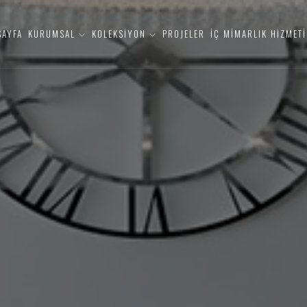
SAYFA
KURUMSAL
KOLEKSİYON
PROJELER
İÇ MİMARLIK HİZMETİ