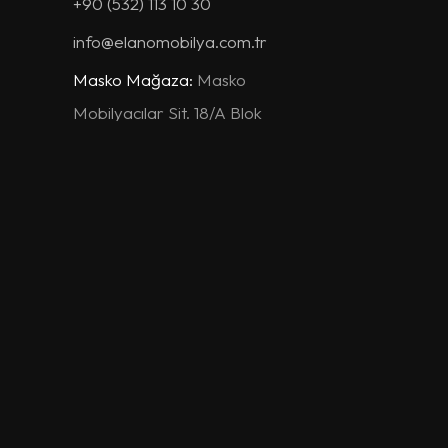
+90 (532) 113 10 30
info@elanomobilya.com.tr
Masko Mağaza:
Masko
Mobilyacılar Sit. 18/A Blok
No:30/32 İkitelli / İSTANBUL
+90 212 675 15 33
+90 (530) 120 10 29
masko@elanomobilya.com.tr