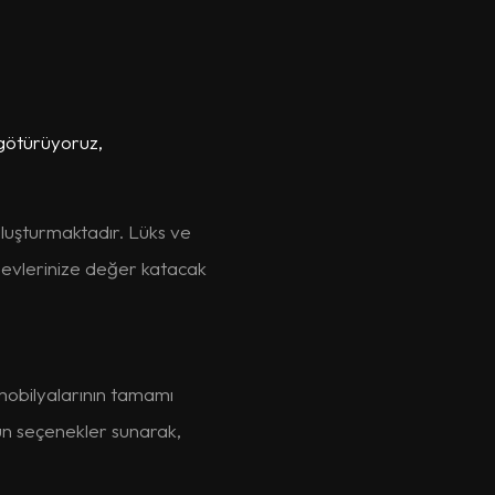
 götürüyoruz,
uluşturmaktadır. Lüks ve
 evlerinize değer katacak
mobilyalarının tamamı
un seçenekler sunarak,