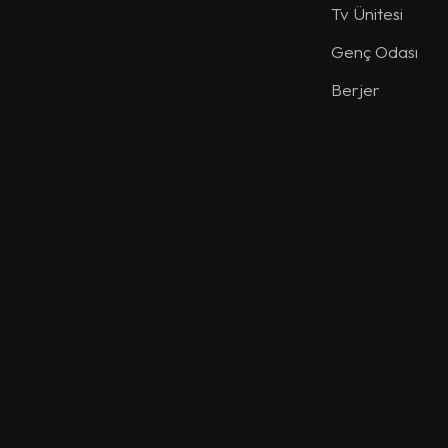
Tv Ünitesi
Genç Odası
Berjer
Sehpa
Dresuar
Giyinme Odası
Puf
Aksesuar