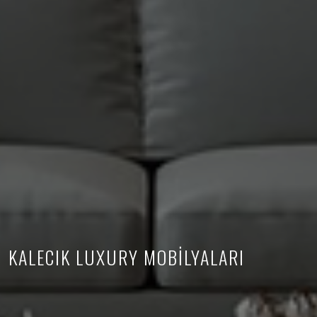
KALECIK LUXURY MOBİLYALARI