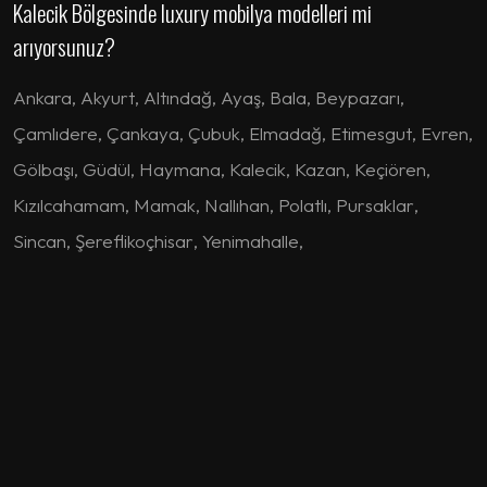
Kalecik Bölgesinde luxury mobilya modelleri mi
arıyorsunuz?
Ankara
,
Akyurt
,
Altındağ
,
Ayaş
,
Bala
,
Beypazarı
,
Çamlıdere
,
Çankaya
,
Çubuk
,
Elmadağ
,
Etimesgut
,
Evren
,
Gölbaşı
,
Güdül
,
Haymana
,
Kalecik
,
Kazan
,
Keçiören
,
Kızılcahamam
,
Mamak
,
Nallıhan
,
Polatlı
,
Pursaklar
,
Sincan
,
Şereflikoçhisar
,
Yenimahalle
,