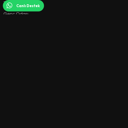
Tv Ünitesi
Canlı Destek
Genç Odası
Berjer
Sehpa
Dresuar
Giyinme Odası
Puf
Aksesuar
İLETİŞİM
Modoko Mağaza:
Modoko Sanayi Sit. 2. cd. No:245/A
Yukarı Dudullu / Ümraniye / İSTANBUL