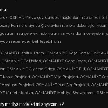
imat
arak, OSMANİYE ve çevresindeki müşterilerimize en kaliteli h
Luxury Furniture ayrıcalığıyla evlerinize lüks dokunuşlar yapma
Mağazalarımıza gelerek mobilyalarımızı yakından inceleyebilir
ygun seçenekleri belirleyebilirsiniz
OSMANİYE Koltuk Takımı, OSMANİYE Köşe Koltuk, OSMANİY
 OSMANİYE Tv Ünitesi, OSMANİYE Genç Odası, OSMANİYE
ar, OSMANİYE Giyinme Odası, OSMANİYE Puf, OSMANİYE
onut Projeleri, OSMANİYE Villa Projeleri, OSMANİYE Ote
E Hastane Projeleri, OSMANİYE Yurt Dışı Projeleri, OSMAN
YE Kaliteli Mobilya, OSMANİYE Mobilya Showroomu, OSMA
y mobilya modelleri mi arıyorsunuz?