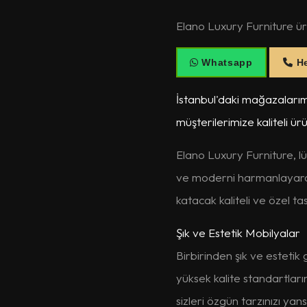
Elano Luxury Furniture ürün
Whatsapp
He
İstanbul'daki mağazalarım
müşterilerimize kaliteli ür
Elano Luxury Furniture, l
ve moderni harmanlayarak 
katacak kaliteli ve özel t
Şık ve Estetik Mobilyalar
Birbirinden şık ve estet
yüksek kalite standartlar
sizleri özgün tarzınızı yan