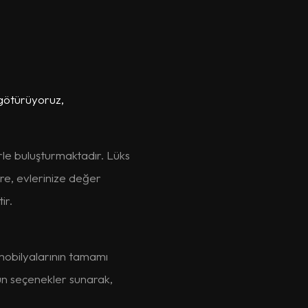
 götürüyoruz,
rle buluşturmaktadır. Lüks
re, evlerinize değer
ir.
mobilyalarının tamamı
un seçenekler sunarak,