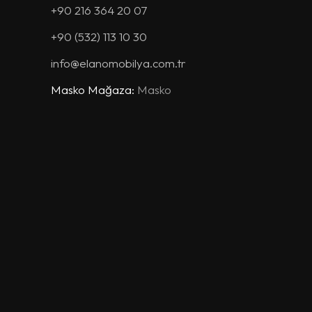
+90 216 364 20 07
+90 (532) 113 10 30
info@elanomobilya.com.tr
Masko Mağaza:
Masko
Mobilyacılar Sit. 18/A Blok
No:30/32 İkitelli / İSTANBUL
+90 212 675 15 33
+90 (530) 120 10 29
masko@elanomobilya.com.tr