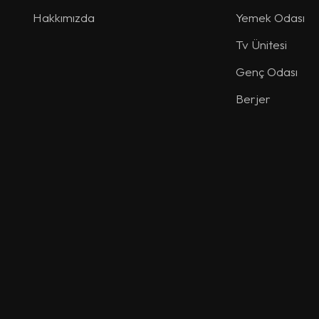
Hakkımızda
Yemek Odası
Tv Ünitesi
Genç Odası
Berjer
Sehpa
Dresuar
Giyinme Odası
Puf
Aksesuar