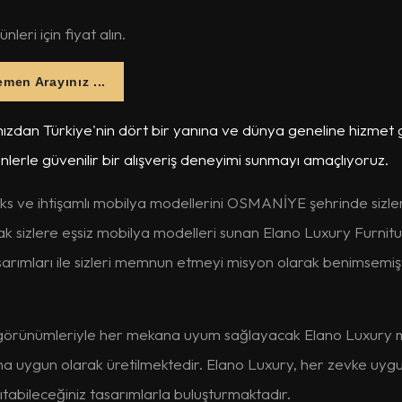
leri için fiyat alın.
men Arayınız ...
ızdan Türkiye'nin dört bir yanına ve dünya geneline hizmet
ünlerle güvenilir bir alışveriş deneyimi sunmayı amaçlıyoruz.
üks ve ihtişamlı mobilya modellerini OSMANİYE şehrinde sizle
sizlere eşsiz mobilya modelleri sunan Elano Luxury Furnitu
asarımları ile sizleri memnun etmeyi misyon olarak benimsemişt
ik görünümleriyle her mekana uyum sağlayacak Elano Luxury 
ına uygun olarak üretilmektedir. Elano Luxury, her zevke uyg
sıtabileceğiniz tasarımlarla buluşturmaktadır.