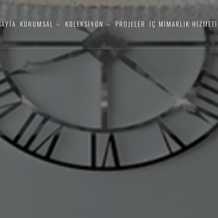
SAYFA
KURUMSAL
KOLEKSİYON
PROJELER
İÇ MİMARLIK HİZMETİ