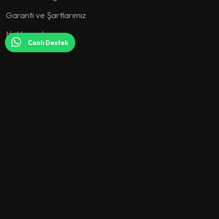
Garanti ve Şartlarımız
Hakkımızda
Canlı Destek
KOLEKSİYON
Koltuk Takımı
Köşe Koltuk
Yatak Odası
Yemek Odası
Tv Ünitesi
Genç Odası
Berjer