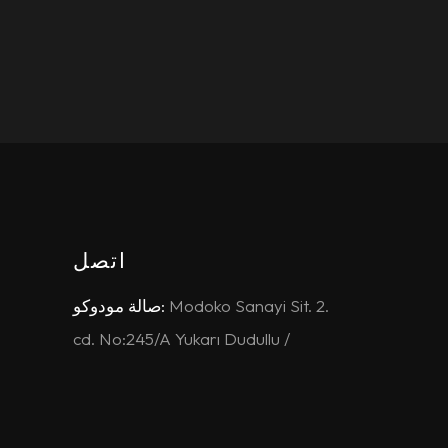
اتصل
Modoko Sanayi Sit. 2.
صالة مودوكو:
cd. No:245/A Yukarı Dudullu /
Ümraniye / İSTANBUL
+90 216 364 20 07
+90 (532) 113 10 30