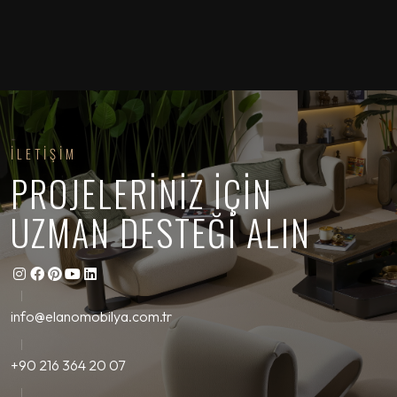
İLETİŞİM
PROJELERİNİZ İÇİN
UZMAN DESTEĞİ ALIN
info@elanomobilya.com.tr
+90 216 364 20 07