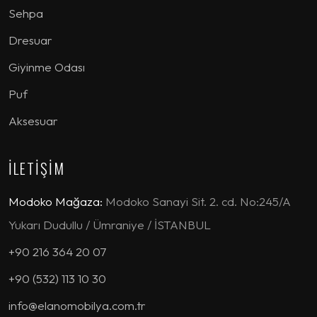
Sehpa
Dresuar
Giyinme Odası
Puf
Aksesuar
İLETİŞİM
Modoko Mağaza:
Modoko Sanayi Sit. 2. cd. No:245/A
Yukarı Dudullu / Ümraniye / İSTANBUL
+90 216 364 20 07
+90 (532) 113 10 30
info@elanomobilya.com.tr