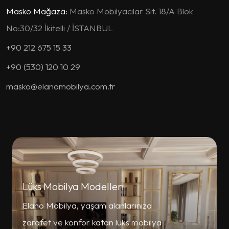
Masko Mağaza:
Masko Mobilyacılar Sit. 18/A Blok
No:30/32 İkitelli / İSTANBUL
+90 212 675 15 33
+90 (530) 120 10 29
masko@elanomobilya.com.tr
Lüks Mobilya Modelleri
Elano Mobilya, yaşam alanlarınıza
zarafet ve konfor katan lüks mobilya